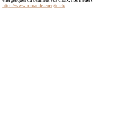
énergétiques du bâtiment vos choix, nos métiers
https://www.romande-energie.ch/